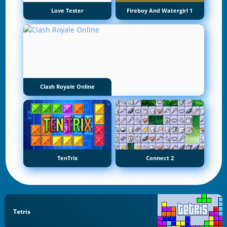
Love Tester
Fireboy And Watergirl 1
Clash Royale Online
TenTrix
Connect 2
Tetris