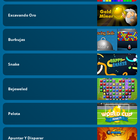
Excavando Oro
Burbujas
Snake
Bejeweled
Pelota
Apuntar Y Disparar