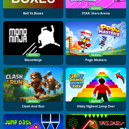
NUEVO
Ball Vs Boxes
STAR: Stars Arena
NUEVO
NUEVO
MonoNinja
Pogo Masters
NUEVO
NUEVO
Clash And Run
Obby Highest Jump Ever