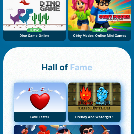
NUEVO
NUEVO
Dino Game Online
Obby Modes: Online Mini Games
Hall of
Fame
Love Tester
Fireboy And Watergirl 1