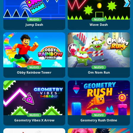
NUEVO
NUEVO
Jump Dash
Wave Dash
NUEVO
NUEVO
Obby Rainbow Tower
Om Nom Run
NUEVO
NUEVO
Geometry Vibes X Arrow
Geometry Rush Online