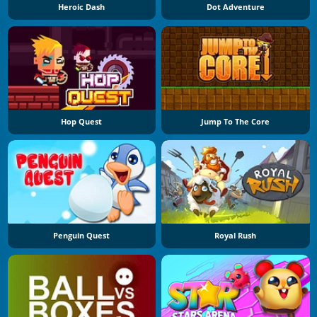
Heroic Dash
Dot Adventure
Hop Quest
Jump To The Core
Penguin Quest
Royal Rush