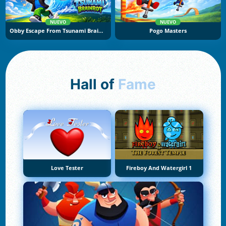
NUEVO
NUEVO
Obby Escape From Tsunami Brainrot
Pogo Masters
Hall of
Fame
Love Tester
Fireboy And Watergirl 1