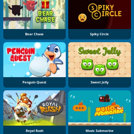
Bear Chase
Spiky Circle
Penguin Quest
Sweet Jelly
Royal Rush
Music Submarine