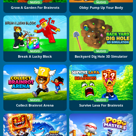
NUEVO
NUEVO
Grow A Garden For Brainrots
Obby: Pump Up Your Body
NUEVO
NUEVO
Break A Lucky Block
Backyard Dig Hole 3D Simulator
NUEVO
NUEVO
Collect Brainrot Arena
Survive Lava For Brainrots