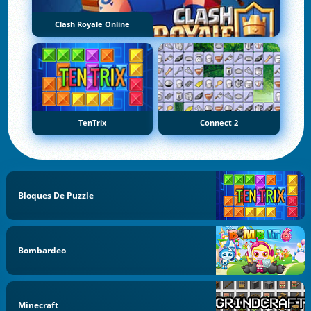
Clash Royale Online
TenTrix
Connect 2
Bloques De Puzzle
Bombardeo
Minecraft