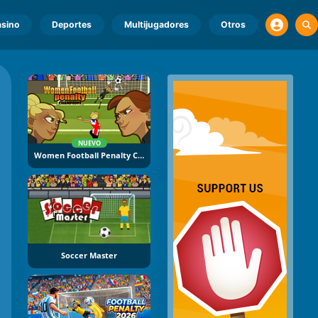
sino
Deportes
Multijugadores
Otros
NUEVO
Women Football Penalty Champions
Soccer Master