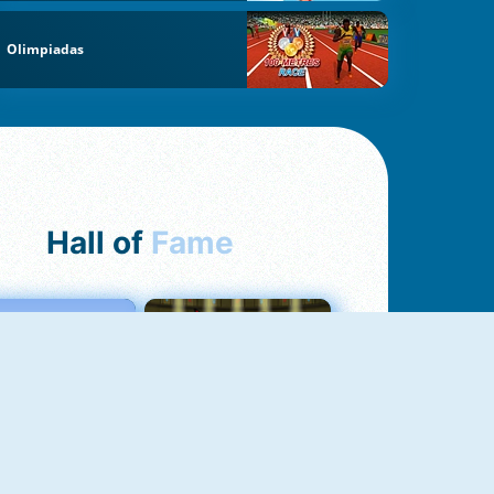
Olimpiadas
Hall of
Fame
Love Tester
Fireboy And Watergirl 1