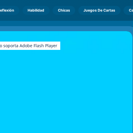
eflexión
Habilidad
Chicas
Juegos De Cartas
Ca
o soporta Adobe Flash Player