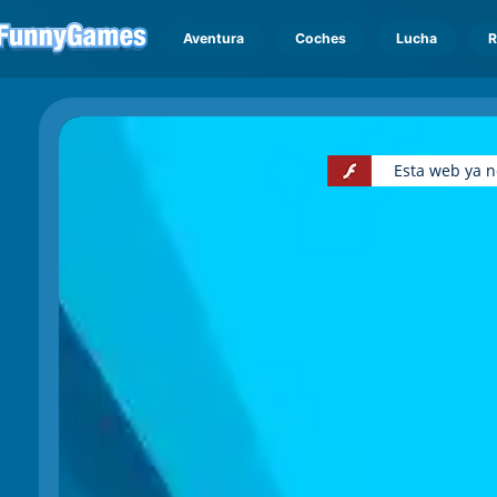
Aventura
Coches
Lucha
R
Esta web ya n