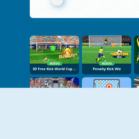
NUEVO
NUEVO
3D Free Kick World Cup 18
Penalty Kick Wiz
Penalty Kicks Online
Free Kick Online