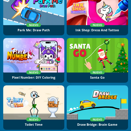
NUEVO
NUEVO
Park Me: Draw Path
Ink Shop: Dress And Tattoo
NUEVO
NUEVO
Pixel Number: DIY Coloring
Santa Go
NUEVO
NUEVO
Toilet Time
Draw Bridge: Brain Game