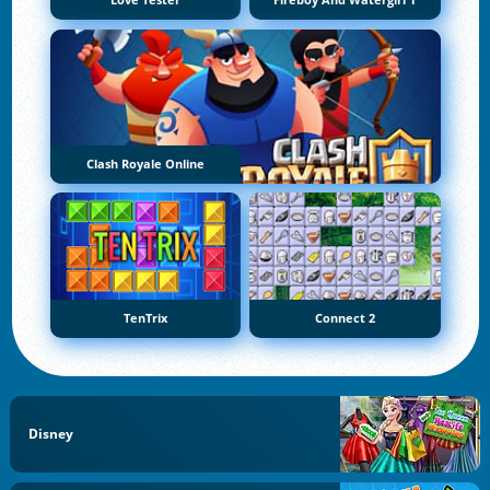
Love Tester
Fireboy And Watergirl 1
Clash Royale Online
TenTrix
Connect 2
Disney