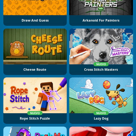
Draw And Guess
Arkanoid For Painters
NUEVO
Cheese Route
Cross Stitch Masters
NUEVO
NUEVO
Rope Stitch Puzzle
Lazy Dog