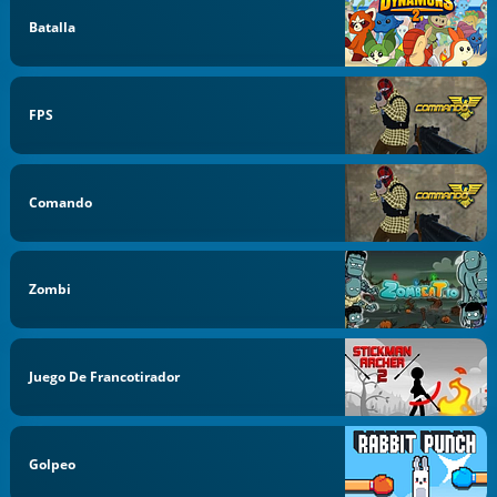
Batalla
FPS
Comando
Zombi
Juego De Francotirador
Golpeo