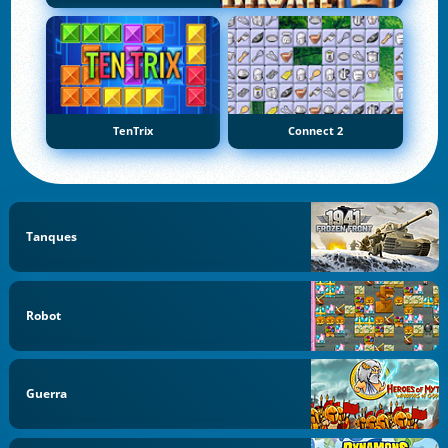
TenTrix
Connect 2
Tanques
Robot
Guerra