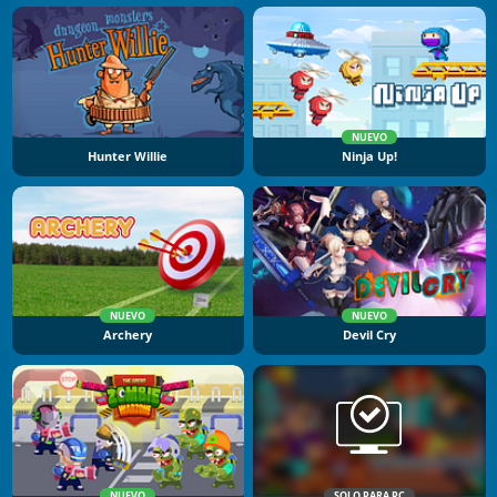
NUEVO
Hunter Willie
Ninja Up!
NUEVO
NUEVO
Archery
Devil Cry
NUEVO
SOLO PARA PC