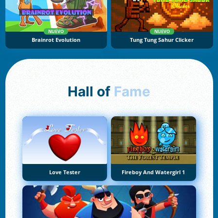
NUEVO
NUEVO
Brainrot Evolution
Tung Tung Sahur Clicker
Hall of
Fame
Love Tester
Fireboy And Watergirl 1