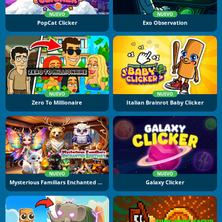
NUEVO
NUEVO
PopCat Clicker
Exo Observation
NUEVO
NUEVO
Zero To Millionaire
Italian Brainrot Baby Clicker
NUEVO
NUEVO
Mysterious Familiars Enchanted Bestiary
Galaxy Clicker