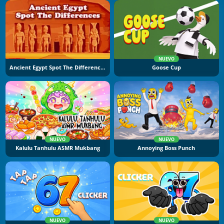
NUEVO
Ancient Egypt Spot The Differences
Goose Cup
NUEVO
NUEVO
Kalulu Tanhulu ASMR Mukbang
Annoying Boss Punch
NUEVO
NUEVO