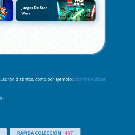
Juegos De Star
Wars
 Ladrón distintos, como por ejemplo:
Bob the Robber
ín?
RÁPIDA COLECCIÓN
407