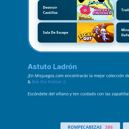
Destruir
Trol
Castillos
Mine
Sala De Escape
Def
Astuto Ladrón
¡En Misjuegos.com encontrarás la mejor colección d
&
Bob the Robber 2
.
Escóndete del villano y ten cuidado con las zapatilla
ROMPECABEZAS
386