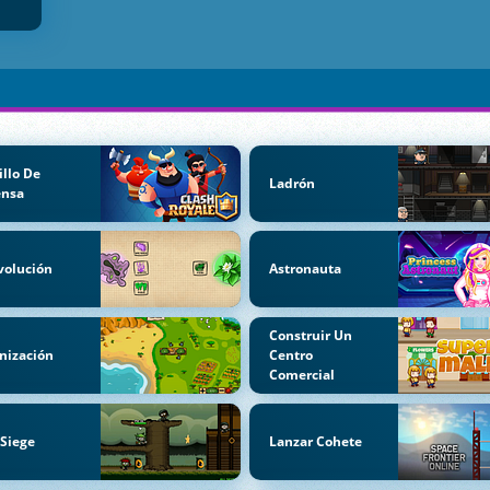
illo De
Ladrón
ensa
volución
Astronauta
Construir Un
nización
Centro
Comercial
 Siege
Lanzar Cohete