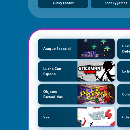
Lucky Looter
Sneaky James
Cast
Ataque Espacial
Def
Lucha Con
La E
Espada
Objetos
Colo
Escondidos
Vex
City