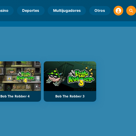
sino
Deportes
Multijugadores
Otros
Bob The Robber 4
Bob The Robber 3