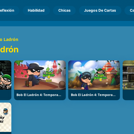
eflexión
Habilidad
Chicas
Juegos De Cartas
Ca
o Ladrón
adrón
Bob El Ladrón 4: Temporada 2
Bob El Ladrón 4: Temporada 3