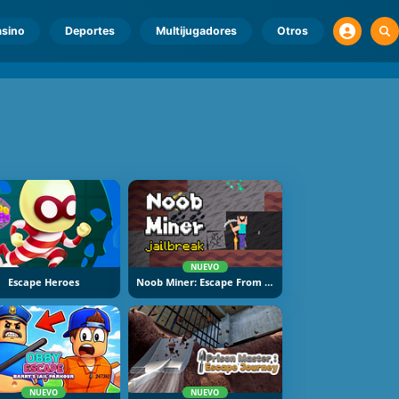
sino
Deportes
Multijugadores
Otros
NUEVO
Escape Heroes
Noob Miner: Escape From Prison
NUEVO
NUEVO