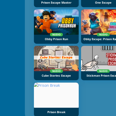
Prison Escape Master
One Escape
NUEVO
NUEVO
Obby Prison Run
NUEVO
NUEVO
Cube Stories: Escape
Stickman Prison Esc
Prison Break