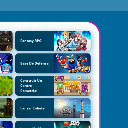
Fantasy RPG
Base De Defensa
Construir Un
Centro
Comercial
Lanzar Cohete