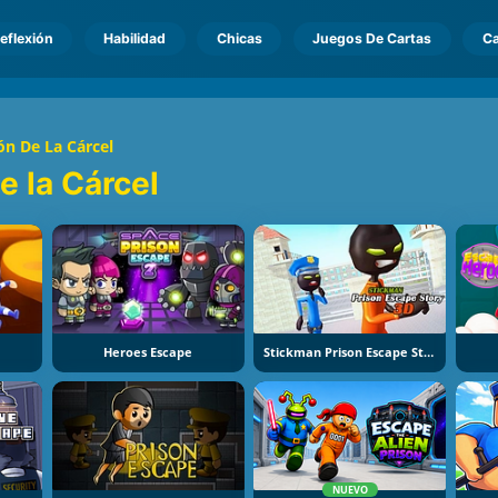
eflexión
Habilidad
Chicas
Juegos De Cartas
Ca
ón De La Cárcel
e la Cárcel
Heroes Escape
Stickman Prison Escape Story 3D
NUEVO