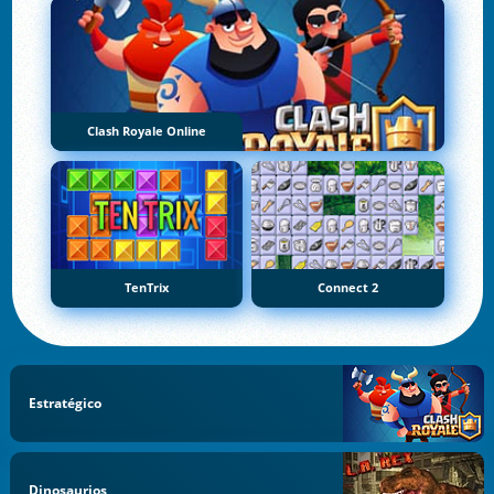
Clash Royale Online
TenTrix
Connect 2
Estratégico
Dinosaurios