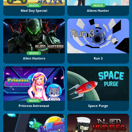
NUEVO
NUEVO
Mad Day Special
Aliens Hunter
NUEVO
Alien Hunters
Run 3
NUEVO
Princess Astronaut
Space Purge