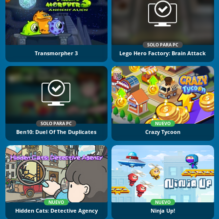
SOLO PARA PC
Transmorpher 3
Lego Hero Factory: Brain Attack
SOLO PARA PC
NUEVO
Ben10: Duel Of The Duplicates
Crazy Tycoon
NUEVO
NUEVO
Hidden Cats: Detective Agency
Ninja Up!