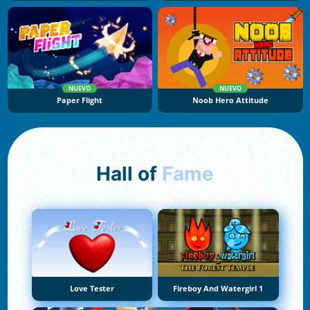
NUEVO
NUEVO
Paper Flight
Noob Hero Attitude
Hall of
Fame
Love Tester
Fireboy And Watergirl 1