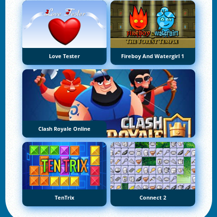
Love Tester
Fireboy And Watergirl 1
Clash Royale Online
TenTrix
Connect 2