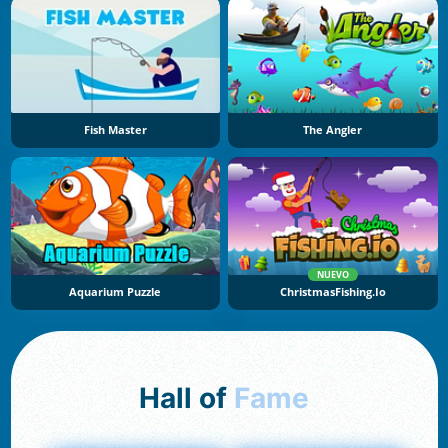
Fish Master
The Angler
NUEVO
Aquarium Puzzle
ChristmasFishing.io
Hall of
Fame