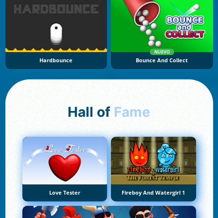
NUEVO
Hardbounce
Bounce And Collect
Hall of
Fame
Love Tester
Fireboy And Watergirl 1