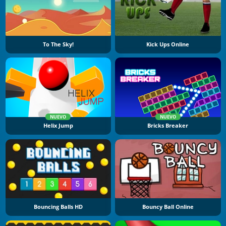
To The Sky!
Kick Ups Online
NUEVO
NUEVO
Helix Jump
Bricks Breaker
Bouncing Balls HD
Bouncy Ball Online