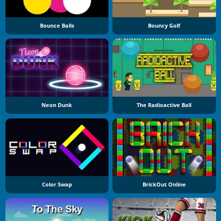
Bounce Balls
Bouncy Golf
Neon Dunk
The Radioactive Ball
Color Swap
BrickOut Online