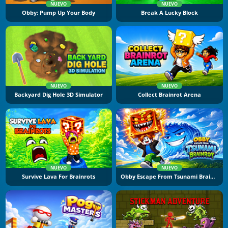
NUEVO
NUEVO
Obby: Pump Up Your Body
Break A Lucky Block
NUEVO
NUEVO
Backyard Dig Hole 3D Simulator
Collect Brainrot Arena
NUEVO
NUEVO
Survive Lava For Brainrots
Obby Escape From Tsunami Brainrot