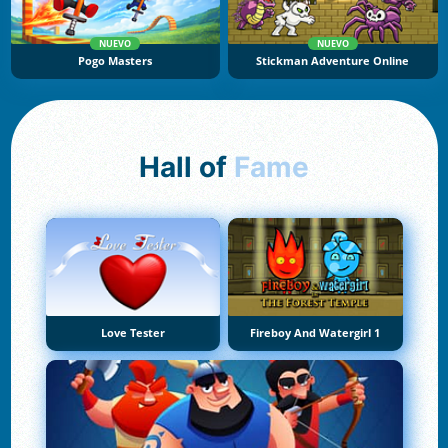
NUEVO
NUEVO
Pogo Masters
Stickman Adventure Online
Hall of
Fame
Love Tester
Fireboy And Watergirl 1