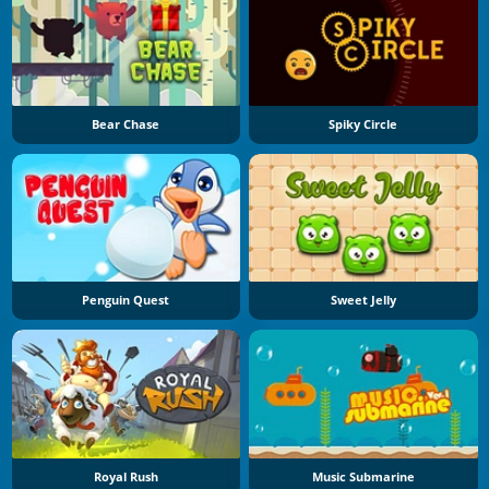
Bear Chase
Spiky Circle
Penguin Quest
Sweet Jelly
Royal Rush
Music Submarine