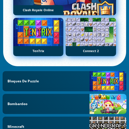
Clash Royale Online
TenTrix
Connect 2
Bloques De Puzzle
Bombardeo
Minecraft