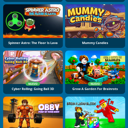
Spinner Astro: The Floor Is Lava
Mummy Candies
NUEVO
NUEVO
Cyber Rolling: Going Ball 3D
Grow A Garden For Brainrots