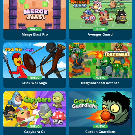
NUEVO
NUEVO
Merge Blast Pro
Avenger Guard
NUEVO
NUEVO
Stick War Saga
Neighborhood Defence
NUEVO
NUEVO
Capybara Go
Garden Guardians