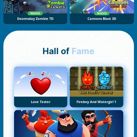
NUEVO
NUEVO
Doomsday Zombie TD
Cannons Blast 3D
Hall of
Fame
Love Tester
Fireboy And Watergirl 1