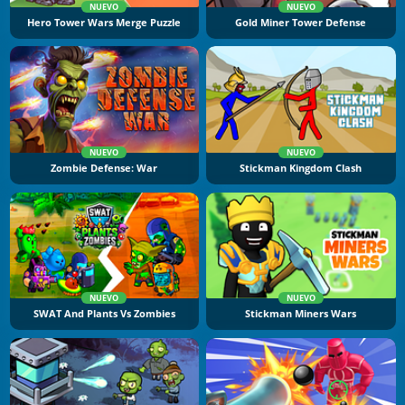
NUEVO
NUEVO
Hero Tower Wars Merge Puzzle
Gold Miner Tower Defense
NUEVO
NUEVO
Zombie Defense: War
Stickman Kingdom Clash
NUEVO
NUEVO
SWAT And Plants Vs Zombies
Stickman Miners Wars