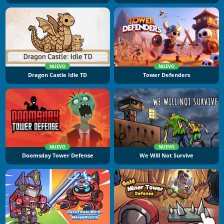
NUEVO
NUEVO
Dragon Castle Idle TD
Tower Defenders
NUEVO
NUEVO
Doomsday Tower Defense
We Will Not Survive