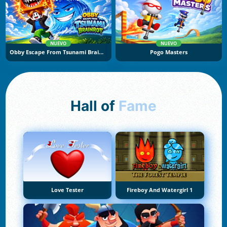
NUEVO
NUEVO
Obby Escape From Tsunami Brainrot
Pogo Masters
Hall of
Fame
Love Tester
Fireboy And Watergirl 1