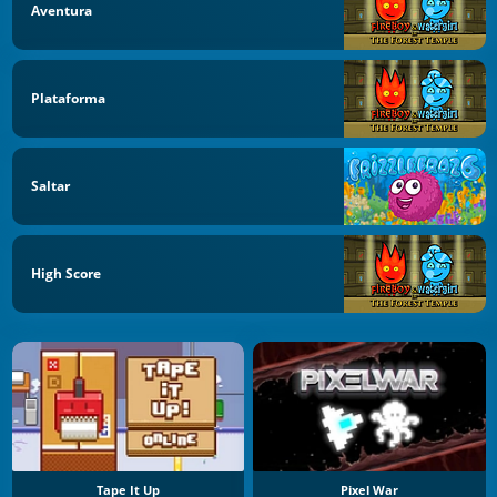
Aventura
Plataforma
Saltar
High Score
Tape It Up
Pixel War