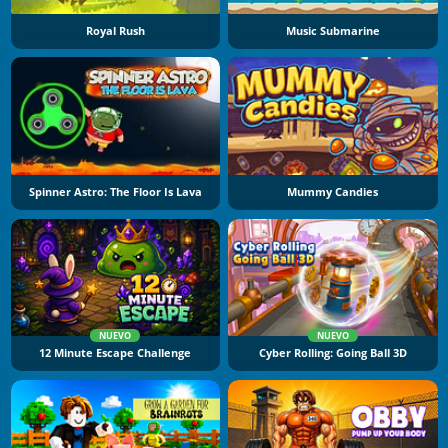
Royal Rush
Music Submarine
Spinner Astro: The Floor Is Lava
Mummy Candies
NUEVO
NUEVO
12 Minute Escape Challenge
Cyber Rolling: Going Ball 3D