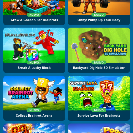
NUEVO
NUEVO
Grow A Garden For Brainrots
Obby: Pump Up Your Body
NUEVO
NUEVO
Break A Lucky Block
Backyard Dig Hole 3D Simulator
NUEVO
NUEVO
Collect Brainrot Arena
Survive Lava For Brainrots