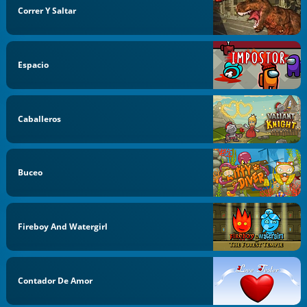
Correr Y Saltar
Espacio
Caballeros
Buceo
Fireboy And Watergirl
Contador De Amor