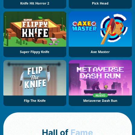
Knife Hit Horror 2
Pick Head
Super Flippy Knife
Axe Master
NUEVO
Flip The Knife
Metaverse Dash Run
Hall of
Fame