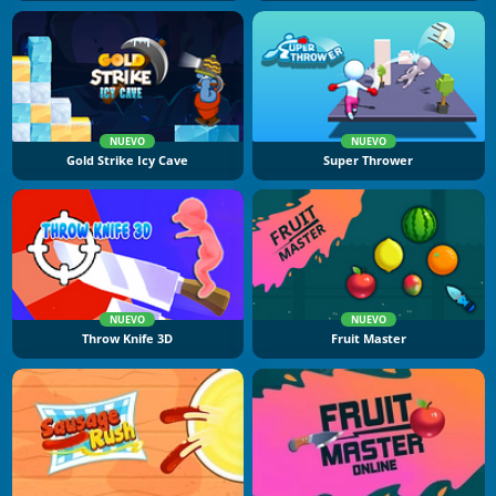
NUEVO
NUEVO
Gold Strike Icy Cave
Super Thrower
NUEVO
NUEVO
Throw Knife 3D
Fruit Master