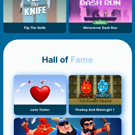
NUEVO
Flip The Knife
Metaverse Dash Run
Hall of
Fame
Love Tester
Fireboy And Watergirl 1