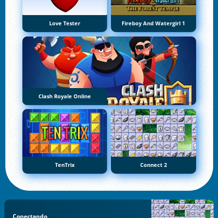
Love Tester
Fireboy And Watergirl 1
Clash Royale Online
TenTrix
Connect 2
Conectando