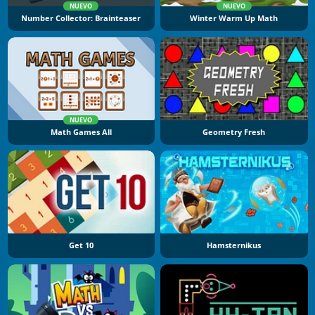
NUEVO
NUEVO
Number Collector: Brainteaser
Winter Warm Up Math
NUEVO
Math Games All
Geometry Fresh
Get 10
Hamsternikus