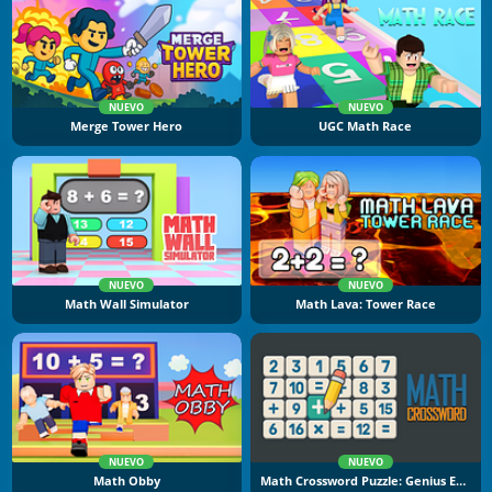
NUEVO
NUEVO
Merge Tower Hero
UGC Math Race
NUEVO
NUEVO
Math Wall Simulator
Math Lava: Tower Race
NUEVO
NUEVO
Math Obby
Math Crossword Puzzle: Genius Edition