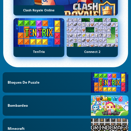
Clash Royale Online
TenTrix
Connect 2
Bloques De Puzzle
Bombardeo
Minecraft