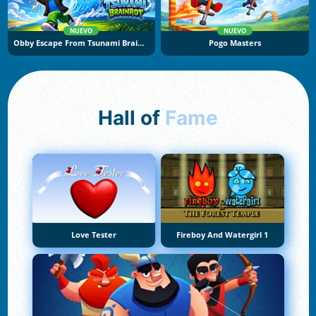
NUEVO
NUEVO
Obby Escape From Tsunami Brainrot
Pogo Masters
Hall of
Fame
Love Tester
Fireboy And Watergirl 1