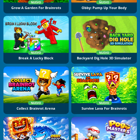
NUEVO
NUEVO
Grow A Garden For Brainrots
Obby: Pump Up Your Body
NUEVO
NUEVO
Break A Lucky Block
Backyard Dig Hole 3D Simulator
NUEVO
NUEVO
Collect Brainrot Arena
Survive Lava For Brainrots