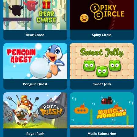
Bear Chase
Spiky Circle
Penguin Quest
Sweet Jelly
Royal Rush
Music Submarine