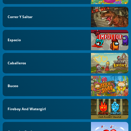
Correr Y Saltar
Espacio
Caballeros
Buceo
Fireboy And Watergirl