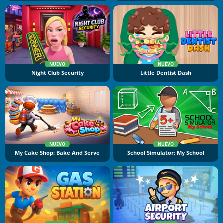
NUEVO
NUEVO
Night Club Security
Little Dentist Dash
NUEVO
NUEVO
My Cake Shop: Bake And Serve
School Simulator: My School