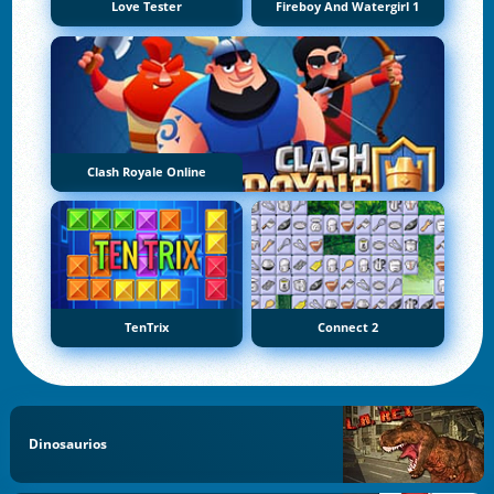
Love Tester
Fireboy And Watergirl 1
Clash Royale Online
TenTrix
Connect 2
Dinosaurios