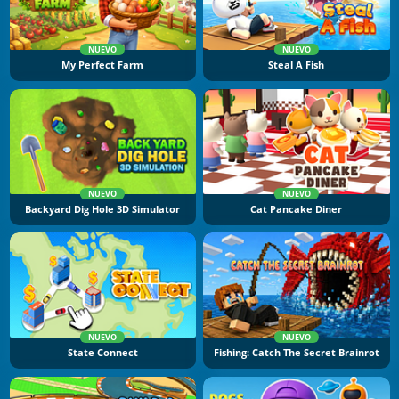
NUEVO
NUEVO
My Perfect Farm
Steal A Fish
NUEVO
NUEVO
Backyard Dig Hole 3D Simulator
Cat Pancake Diner
NUEVO
NUEVO
State Connect
Fishing: Catch The Secret Brainrot