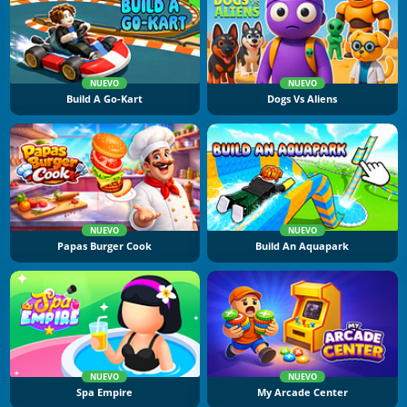
NUEVO
NUEVO
Build A Go-Kart
Dogs Vs Aliens
NUEVO
NUEVO
Papas Burger Cook
Build An Aquapark
NUEVO
NUEVO
Spa Empire
My Arcade Center