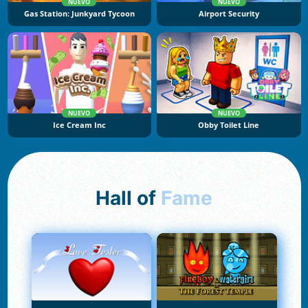
NUEVO
NUEVO
Gas Station: Junkyard Tycoon
Airport Security
NUEVO
NUEVO
Ice Cream Inc
Obby Toilet Line
Hall of
Fame