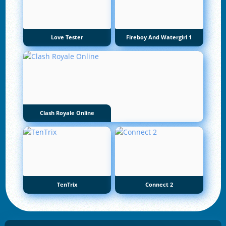
Love Tester
Fireboy And Watergirl 1
Clash Royale Online
TenTrix
Connect 2