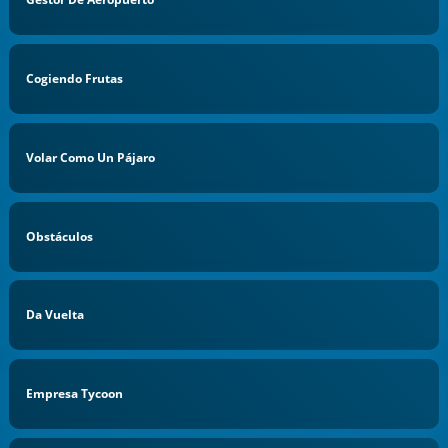
Cogiendo Frutas
Volar Como Un Pájaro
Obstáculos
Da Vuelta
Empresa Tycoon