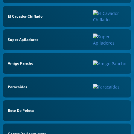
El Cavador Chiflado
Super Apiladores
Amigo Pancho
Paracaídas
Bote De Pelota
Gestor De Aeropuerto