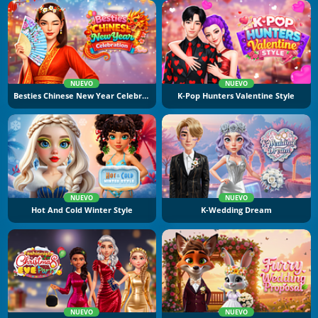
NUEVO
NUEVO
Besties Chinese New Year Celebration
K-Pop Hunters Valentine Style
NUEVO
NUEVO
Hot And Cold Winter Style
K-Wedding Dream
NUEVO
NUEVO