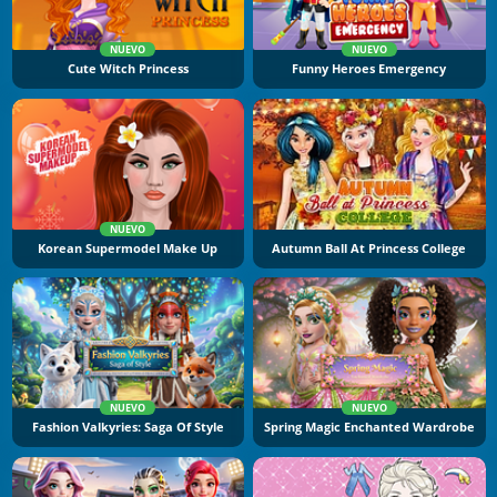
NUEVO
NUEVO
Cute Witch Princess
Funny Heroes Emergency
NUEVO
Korean Supermodel Make Up
Autumn Ball At Princess College
NUEVO
NUEVO
Fashion Valkyries: Saga Of Style
Spring Magic Enchanted Wardrobe