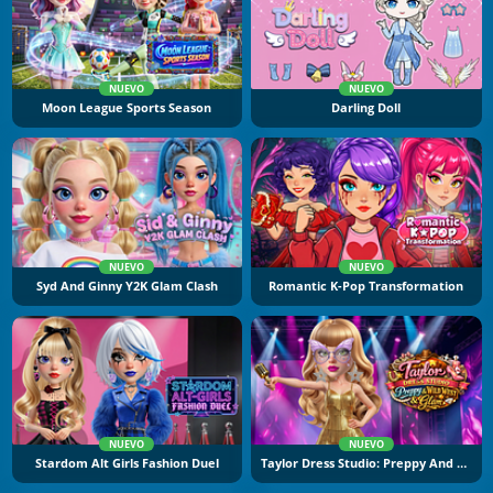
NUEVO
NUEVO
Moon League Sports Season
Darling Doll
NUEVO
NUEVO
Syd And Ginny Y2K Glam Clash
Romantic K-Pop Transformation
NUEVO
NUEVO
Stardom Alt Girls Fashion Duel
Taylor Dress Studio: Preppy And Wild West Glam