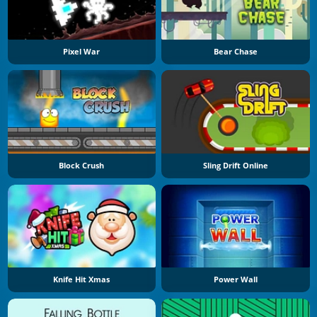
Pixel War
Bear Chase
Block Crush
Sling Drift Online
Knife Hit Xmas
Power Wall