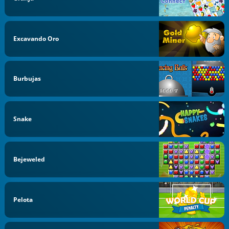
Excavando Oro
Burbujas
Snake
Bejeweled
Pelota