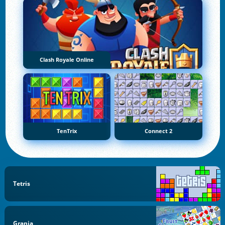
Clash Royale Online
TenTrix
Connect 2
Tetris
Granja