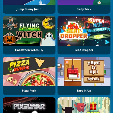
Jump Bunny Jump
Birdy Trick
Halloween Witch Fly
Beat Dropper
Pizza Rush
Tape It Up