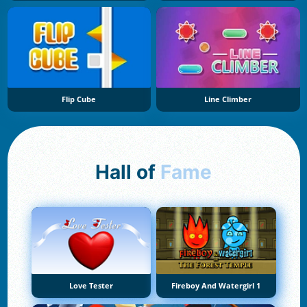
Flip Cube
Line Climber
Hall of
Fame
Love Tester
Fireboy And Watergirl 1