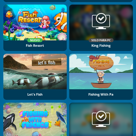
NUEVO
SOLO PARA PC
Fish Resort
King Fishing
Let's Fish
Fishing With Pa