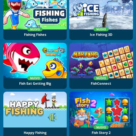
NUEVO
NUEVO
Fishing Fishes
Ice Fishing 3D
NUEVO
NUEVO
Fish Eat Getting Big
FishConnect
NUEVO
Happy Fishing
Fish Story 2