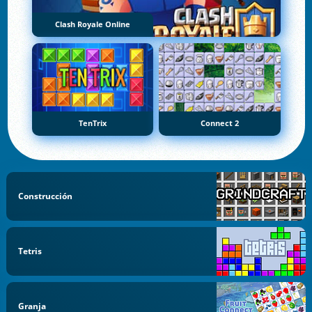
Clash Royale Online
TenTrix
Connect 2
Construcción
Tetris
Granja