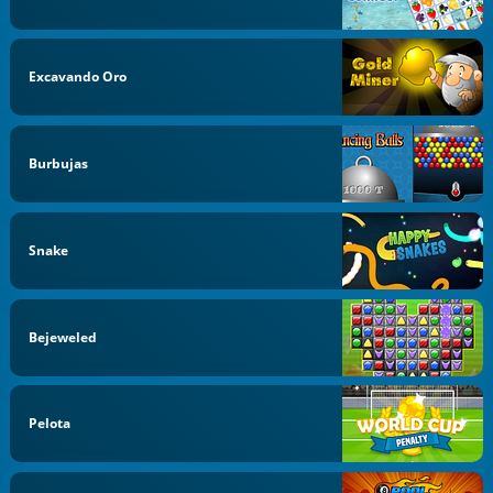
Excavando Oro
Burbujas
Snake
Bejeweled
Pelota