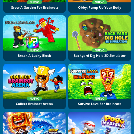
NUEVO
NUEVO
Grow A Garden For Brainrots
Obby: Pump Up Your Body
NUEVO
NUEVO
Break A Lucky Block
Backyard Dig Hole 3D Simulator
NUEVO
NUEVO
Collect Brainrot Arena
Survive Lava For Brainrots