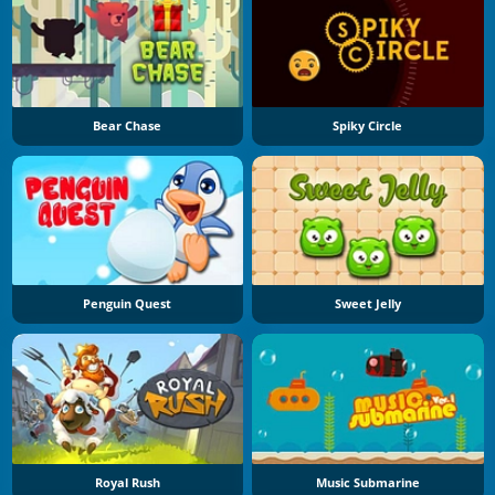
Bear Chase
Spiky Circle
Penguin Quest
Sweet Jelly
Royal Rush
Music Submarine