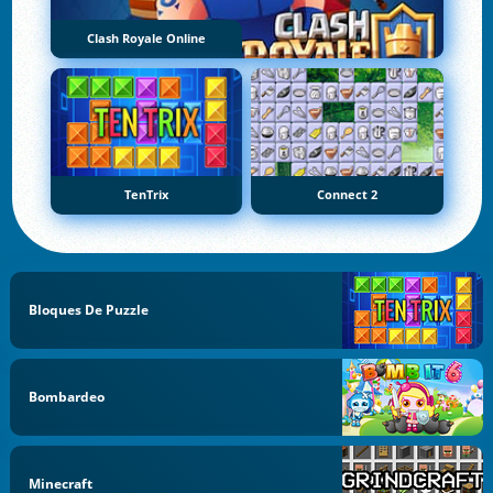
Clash Royale Online
TenTrix
Connect 2
Bloques De Puzzle
Bombardeo
Minecraft