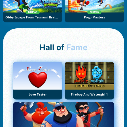
NUEVO
NUEVO
Obby Escape From Tsunami Brainrot
Pogo Masters
Hall of
Fame
Love Tester
Fireboy And Watergirl 1