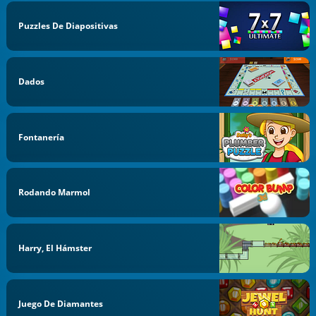
Puzzles De Diapositivas
Dados
Fontanería
Rodando Marmol
Harry, El Hámster
Juego De Diamantes