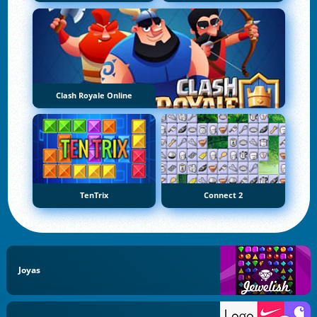
Clash Royale Online
TenTrix
Connect 2
Joyas