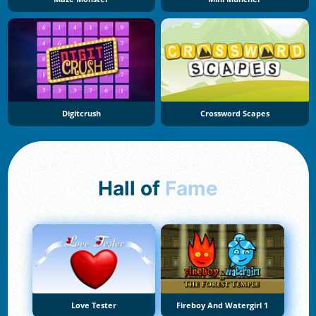
Digitcrush
Crossword Scapes
Hall of
Fame
Love Tester
Fireboy And Watergirl 1