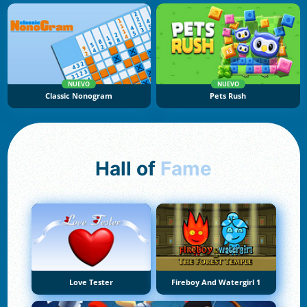
NUEVO
NUEVO
Classic Nonogram
Pets Rush
Hall of
Fame
Love Tester
Fireboy And Watergirl 1