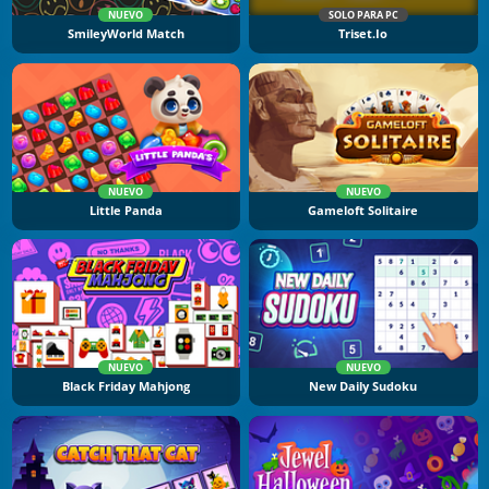
NUEVO
SOLO PARA PC
SmileyWorld Match
Triset.io
NUEVO
NUEVO
Little Panda
Gameloft Solitaire
NUEVO
NUEVO
Black Friday Mahjong
New Daily Sudoku