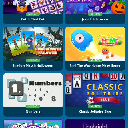
NUEVO
NUEVO
Catch That Cat
Jewel Halloween
NUEVO
NUEVO
Shadow Match Halloween
Find The Way Home Maze Game
NUEVO
NUEVO
Numbers
Classic Solitaire Blue