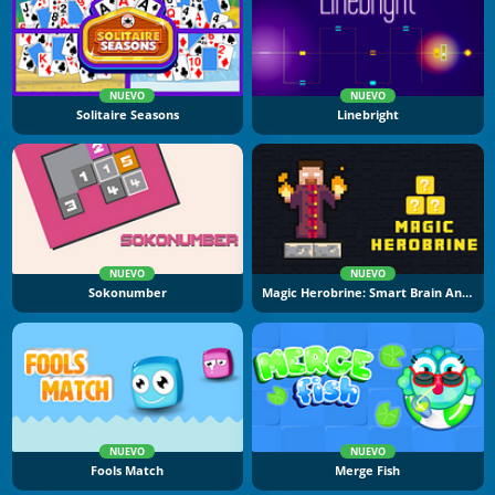
NUEVO
NUEVO
Solitaire Seasons
Linebright
NUEVO
NUEVO
Sokonumber
Magic Herobrine: Smart Brain And Puzzle Quest
NUEVO
NUEVO
Fools Match
Merge Fish