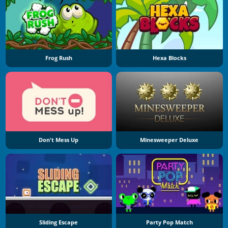
Frog Rush
Hexa Blocks
Don't Mess Up
Minesweeper Deluxe
Sliding Escape
Party Pop Match