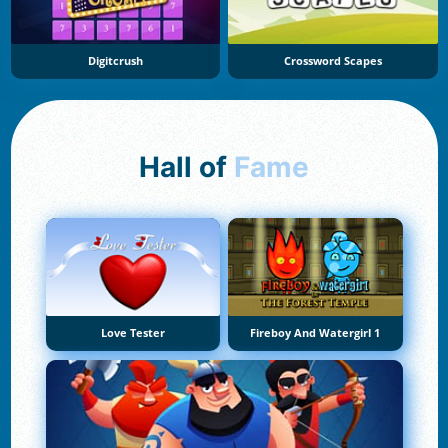
Digitcrush
Crossword Scapes
Hall of
Fame
Love Tester
Fireboy And Watergirl 1