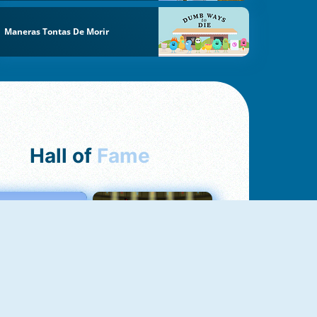
Maneras Tontas De Morir
Hall of
Fame
Love Tester
Fireboy And Watergirl 1