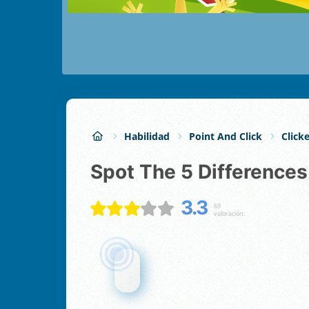
Habilidad
Point And Click
Click
Spot The 5 Differences
3.3
69
valoración: