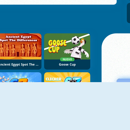
NUEVO
Ancient Egypt Spot The Differences
Goose Cup
NUEVO
NUEVO
67 Clicker Tap Tap
67 Clicker