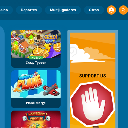
sino
Deportes
Multijugadores
Otros
NUEVO
Crazy Tycoon
Plane Merge