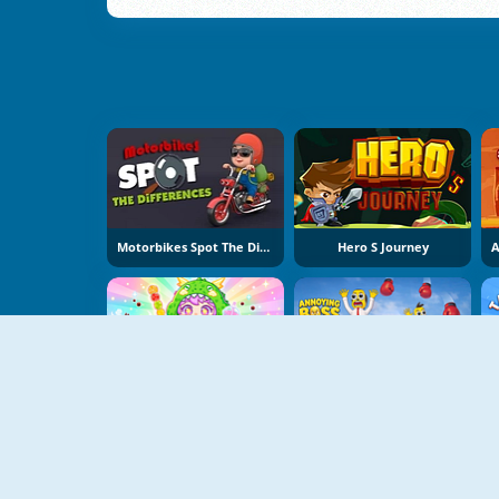
Motorbikes Spot The Difference
Hero S Journey
NUEVO
NUEVO
Kalulu Tanhulu ASMR Mukbang
Annoying Boss Punch