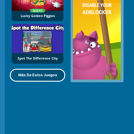
NUEVO
Lucky Golden Piggies
Spot The Difference City
Más De Estos Juegos