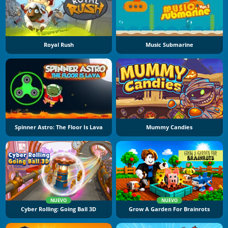
Royal Rush
Music Submarine
Spinner Astro: The Floor Is Lava
Mummy Candies
NUEVO
NUEVO
Cyber Rolling: Going Ball 3D
Grow A Garden For Brainrots