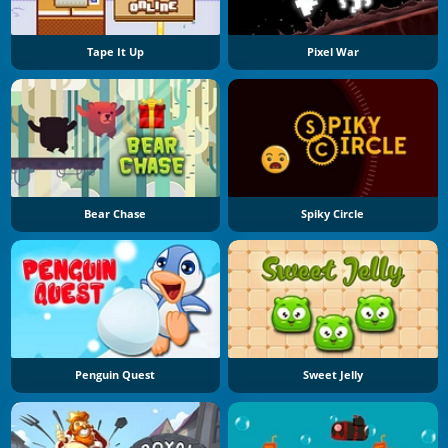
Tape It Up
Pixel War
Bear Chase
Spiky Circle
Penguin Quest
Sweet Jelly