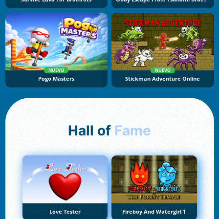
NUEVO
NUEVO
Pogo Masters
Stickman Adventure Online
Hall of
Fame
Love Tester
Fireboy And Watergirl 1