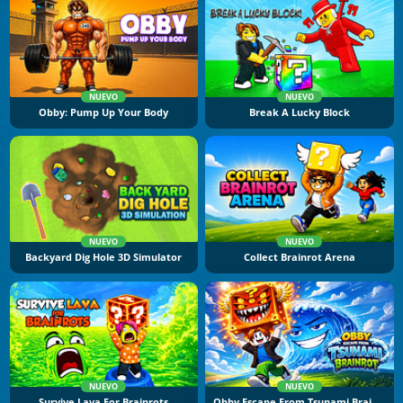
NUEVO
NUEVO
Obby: Pump Up Your Body
Break A Lucky Block
NUEVO
NUEVO
Backyard Dig Hole 3D Simulator
Collect Brainrot Arena
NUEVO
NUEVO
Survive Lava For Brainrots
Obby Escape From Tsunami Brainrot