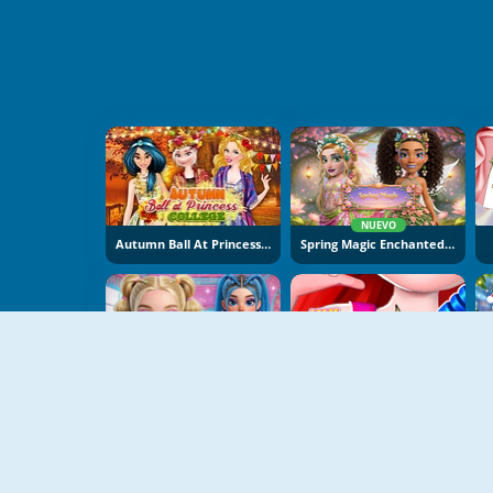
NUEVO
Autumn Ball At Princess College
Spring Magic Enchanted Wardrobe
NUEVO
NUEVO
Syd And Ginny Y2K Glam Clash
Ink Shop: Dress And Tattoo