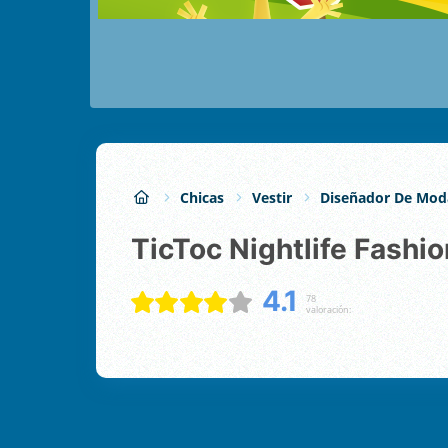
Chicas
Vestir
Diseñador De Mod
TicToc Nightlife Fashi
4.1
78
valoración: