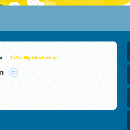
a
TicToc Nightlife Fashion
on