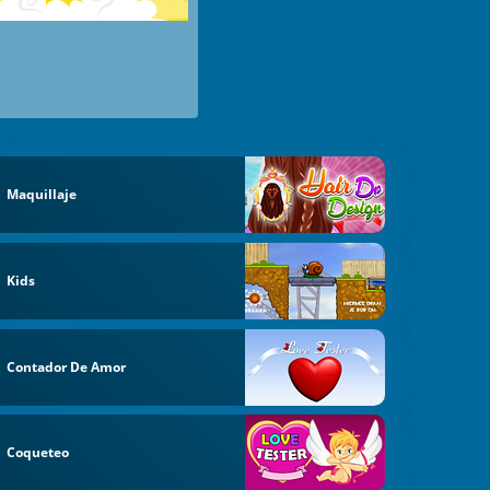
Maquillaje
Kids
Contador De Amor
Coqueteo