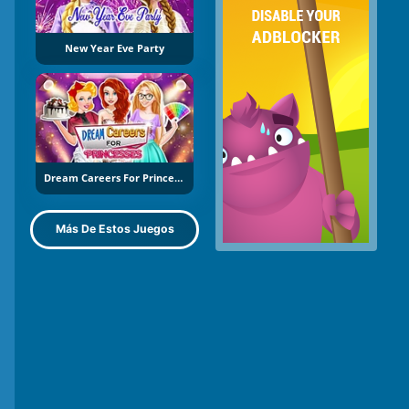
New Year Eve Party
Dream Careers For Princesses
Más De Estos Juegos