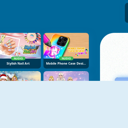
NUEVO
NUEVO
Stylish Nail Art
Mobile Phone Case Design And DIY
NUEVO
NUEVO
Ellie And Ben Christmas Eve
Tailor Stylist Fashion Diary