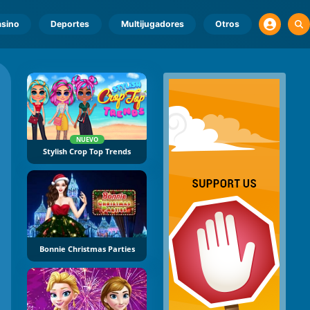
sino
Deportes
Multijugadores
Otros
NUEVO
Stylish Crop Top Trends
Bonnie Christmas Parties