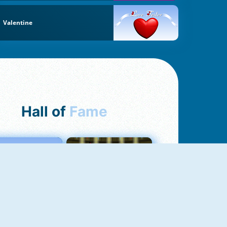
Valentine
Hall of
Fame
Love Tester
Fireboy And Watergirl 1