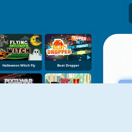
Halloween Witch Fly
Beat Dropper
Pixel War
Bear Chase