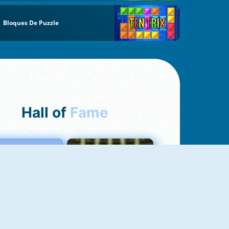
Bloques De Puzzle
Hall of
Fame
Love Tester
Fireboy And Watergirl 1