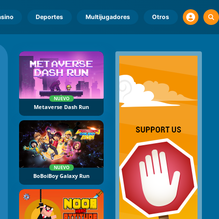
sino
Deportes
Multijugadores
Otros
NUEVO
Metaverse Dash Run
NUEVO
BoBoiBoy Galaxy Run