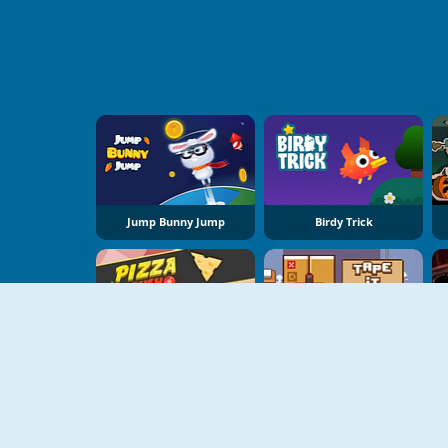
Jump Bunny Jump
Birdy Trick
Pizza Rush
Tape It Up