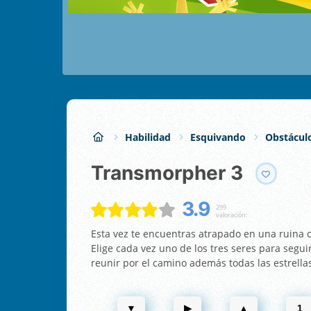
Habilidad
Esquivando
Obstácul
Transmorpher 3
3.9
299
valoración:
Esta vez te encuentras atrapado en una ruina c
Elige cada vez uno de los tres seres para segui
reunir por el camino además todas las estrell
▼
▶
▲
1