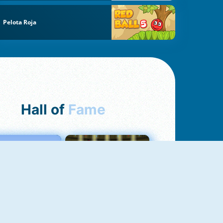
Pelota Roja
Hall of
Fame
Love Tester
Fireboy And Watergirl 1