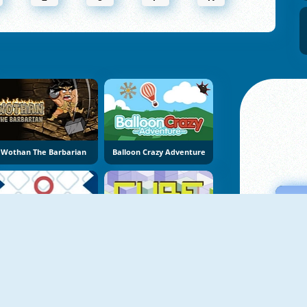
Wothan The Barbarian
Balloon Crazy Adventure
Climbing Ball
Cube Xtreme