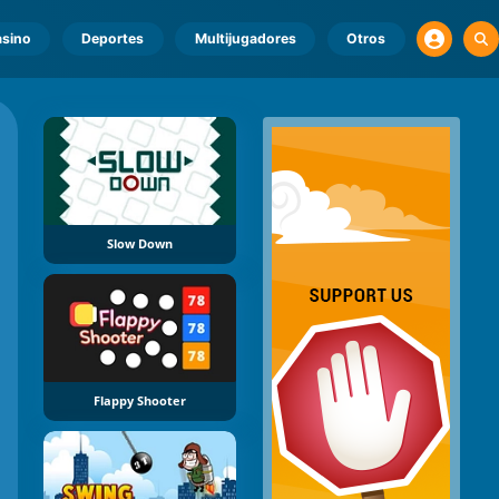
sino
Deportes
Multijugadores
Otros
Slow Down
Flappy Shooter