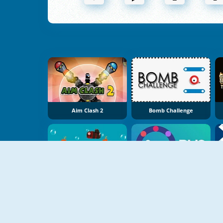
Aim Clash 2
Bomb Challenge
Music Submarine
Duo Online