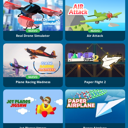
NUEVO
NUEVO
Real Drone Simulator
Air Attack
NUEVO
Plane Racing Madness
Paper Flight 2
Jet Planes Jigsaw
Paper Airplane