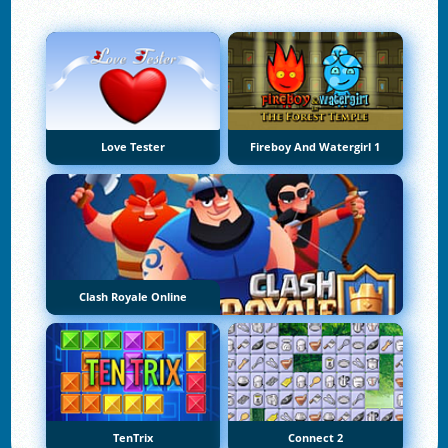
Love Tester
Fireboy And Watergirl 1
Clash Royale Online
TenTrix
Connect 2