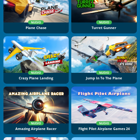
NUEVO
NUEVO
Plane Chase
Turret Gunner
NUEVO
NUEVO
Crazy Plane Landing
Jump In To The Plane
NUEVO
NUEVO
Amazing Airplane Racer
Flight Pilot Airplane Games 24