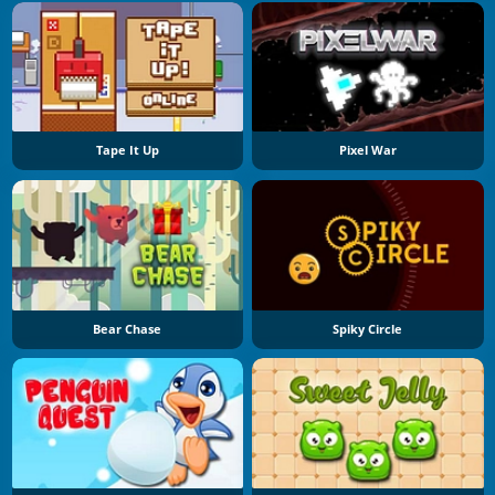
Tape It Up
Pixel War
Bear Chase
Spiky Circle