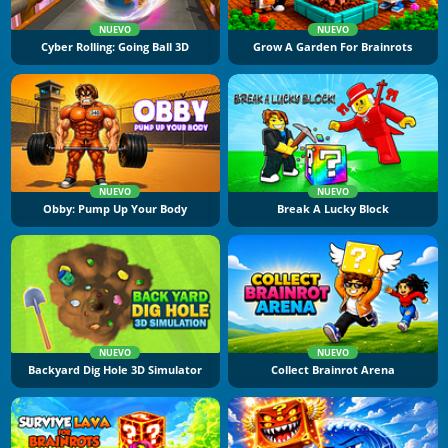
NUEVO
NUEVO
Cyber Rolling: Going Ball 3D
Grow A Garden For Brainrots
NUEVO
NUEVO
Obby: Pump Up Your Body
Break A Lucky Block
NUEVO
NUEVO
Backyard Dig Hole 3D Simulator
Collect Brainrot Arena