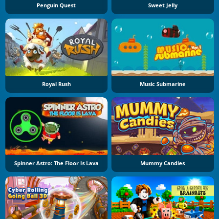
Penguin Quest
Sweet Jelly
Royal Rush
Music Submarine
Spinner Astro: The Floor Is Lava
Mummy Candies