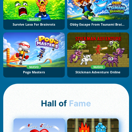
NUEVO
NUEVO
Survive Lava For Brainrots
Obby Escape From Tsunami Brainrot
NUEVO
NUEVO
Pogo Masters
Stickman Adventure Online
Hall of
Fame