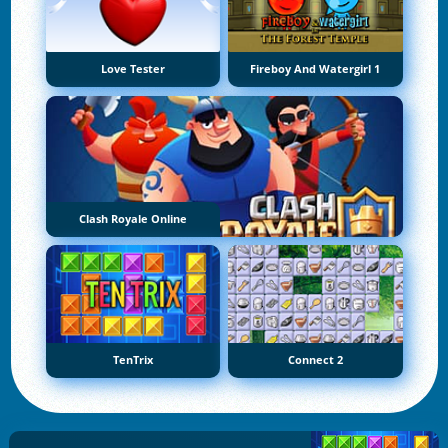
Love Tester
Fireboy And Watergirl 1
Clash Royale Online
TenTrix
Connect 2