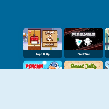
Tape It Up
Pixel War
Penguin Quest
Sweet Jelly