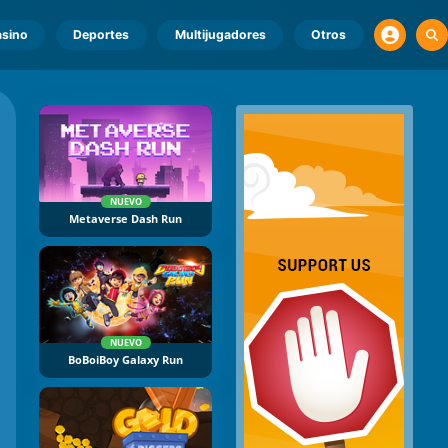
sino
Deportes
Multijugadores
Otros
NUEVO
Metaverse Dash Run
NUEVO
BoBoiBoy Galaxy Run