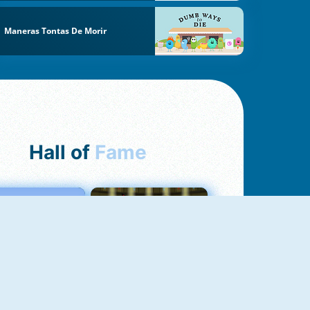
Maneras Tontas De Morir
Hall of
Fame
Love Tester
Fireboy And Watergirl 1