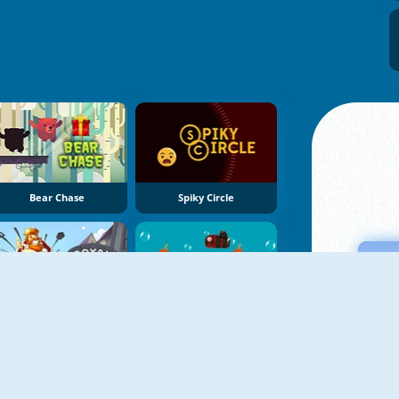
Bear Chase
Spiky Circle
Royal Rush
Music Submarine