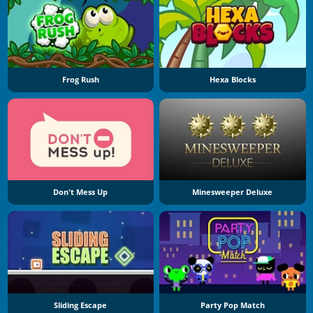
Frog Rush
Hexa Blocks
Don't Mess Up
Minesweeper Deluxe
Sliding Escape
Party Pop Match