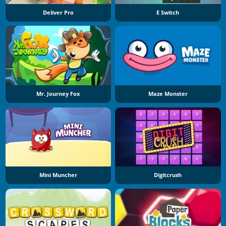
Deliver Pro
E Switch
Mr. Journey Fox
Maze Monster
Mini Muncher
Digitcrush