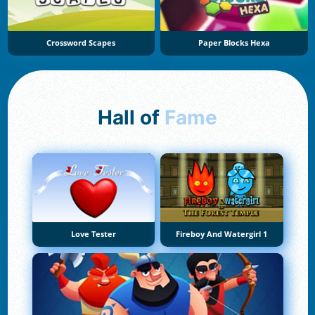
Crossword Scapes
Paper Blocks Hexa
Hall of
Fame
Love Tester
Fireboy And Watergirl 1