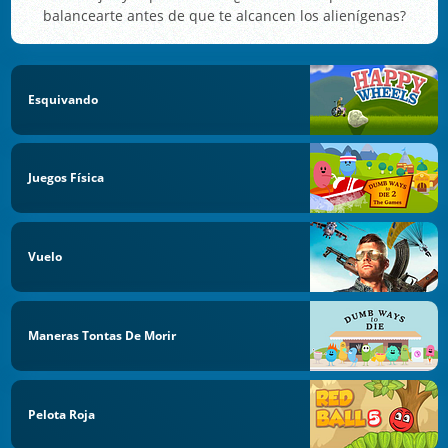
balancearte antes de que te alcancen los alienígenas?
Esquivando
Juegos Física
Vuelo
Maneras Tontas De Morir
Pelota Roja