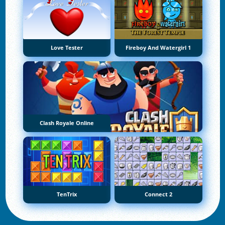
Love Tester
Fireboy And Watergirl 1
Clash Royale Online
TenTrix
Connect 2