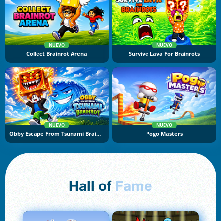
NUEVO
NUEVO
Collect Brainrot Arena
Survive Lava For Brainrots
NUEVO
NUEVO
Obby Escape From Tsunami Brainrot
Pogo Masters
Hall of
Fame