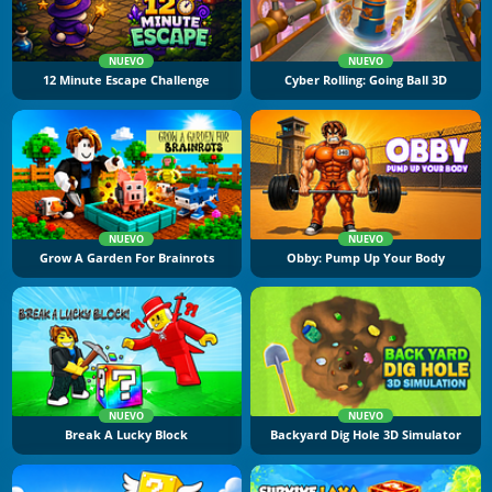
NUEVO
NUEVO
12 Minute Escape Challenge
Cyber Rolling: Going Ball 3D
NUEVO
NUEVO
Grow A Garden For Brainrots
Obby: Pump Up Your Body
NUEVO
NUEVO
Break A Lucky Block
Backyard Dig Hole 3D Simulator