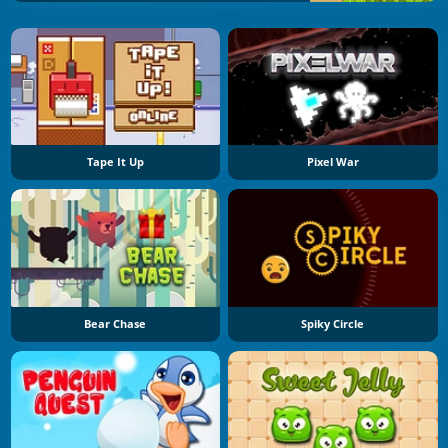
Tape It Up
Pixel War
Bear Chase
Spiky Circle