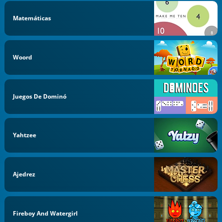
Matemáticas
Woord
Juegos De Dominó
Yahtzee
Ajedrez
Fireboy And Watergirl