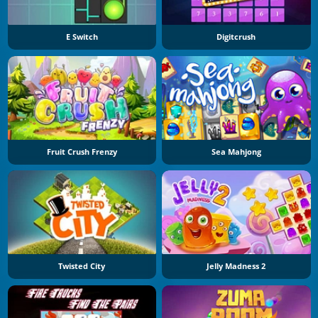
E Switch
Digitcrush
Fruit Crush Frenzy
Sea Mahjong
Twisted City
Jelly Madness 2