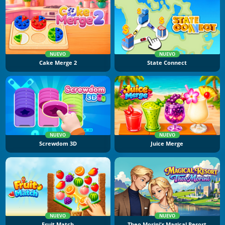
NUEVO
NUEVO
Cake Merge 2
State Connect
NUEVO
NUEVO
Screwdom 3D
Juice Merge
NUEVO
NUEVO
Fruit Match
Theo Morini's Magical Resort