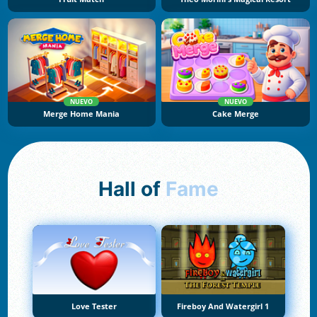
NUEVO
NUEVO
Merge Home Mania
Cake Merge
Hall of
Fame
Love Tester
Fireboy And Watergirl 1