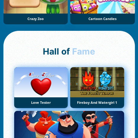
Crazy Zoo
Cartoon Candies
Hall of
Fame
Love Tester
Fireboy And Watergirl 1