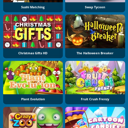
Sushi Matching
Swap Tycoon
Christmas Gifts HD
The Halloween Breaker
Plant Evolution
Fruit Crush Frenzy