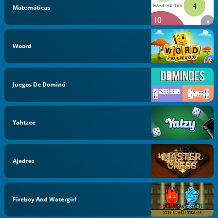
Matemáticas
Woord
Juegos De Dominó
Yahtzee
Ajedrez
Fireboy And Watergirl