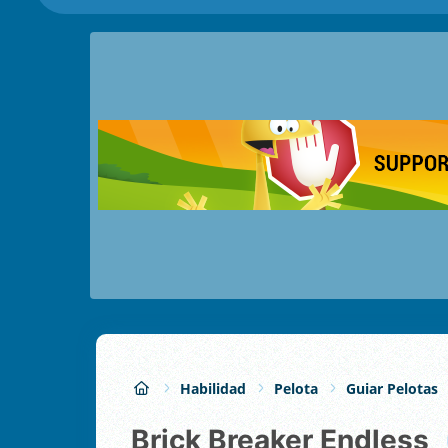
Habilidad
Pelota
Guiar Pelotas
Brick Breaker Endless