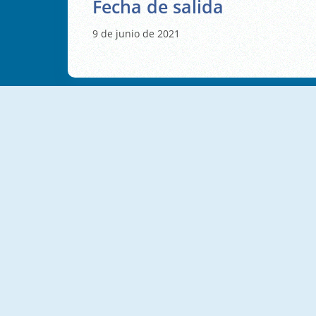
Fecha de salida
9 de junio de 2021
NUEVO
NUEVO
Leap And Avoid
Ball Mania
NUEVO
NUEVO
Geometry Vibes X-Ball
Slope 3D