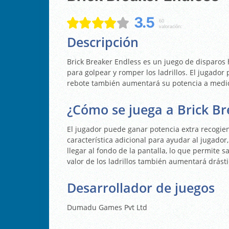
3.5
60
valoración:
Descripción
Brick Breaker Endless es un juego de disparos 
para golpear y romper los ladrillos. El jugado
rebote también aumentará su potencia a medid
¿Cómo se juega a Brick Br
El jugador puede ganar potencia extra recogie
característica adicional para ayudar al jugador
llegar al fondo de la pantalla, lo que permite 
valor de los ladrillos también aumentará drás
Desarrollador de juegos
Dumadu Games Pvt Ltd