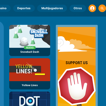
sino
Deportes
Multijugadores
Otros
NUEVO
Snowball Dash
Yellow Lines