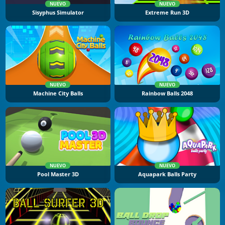
NUEVO
NUEVO
Sisyphus Simulator
Extreme Run 3D
NUEVO
NUEVO
Machine City Balls
Rainbow Balls 2048
NUEVO
NUEVO
Pool Master 3D
Aquapark Balls Party