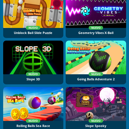
NUEVO
NUEVO
Unblock Ball Slide Puzzle
Geometry Vibes X-Ball
NUEVO
NUEVO
Slope 3D
Going Balls Adventure 2
NUEVO
NUEVO
Rolling Balls Sea Race
Slope Spooky