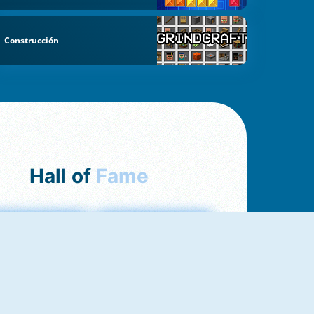
Construcción
Hall of
Fame
Love Tester
Fireboy And Watergirl 1