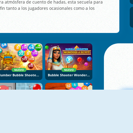
ra atmósfera de cuento de hadas, esta secuela para
n fin tanto a los jugadores ocasionales como a los
NUEVO
NUEVO
Number Bubble Shooter Wild West
Bubble Shooter Wonders Of Egypt
NUEVO
NUEVO
Bubble Trouble 2: Rebubbled
Shoot 2048 Hexa