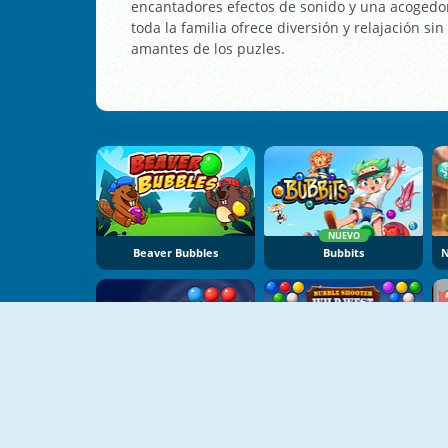
encantadores efectos de sonido y una acogedo
toda la familia ofrece diversión y relajación si
amantes de los puzles.
NUEVO
Beaver Bubbles
Bubbits
NUEVO
NUEVO
Bubble Shooter: Spinner Pop
Bubble Shooter Wild West