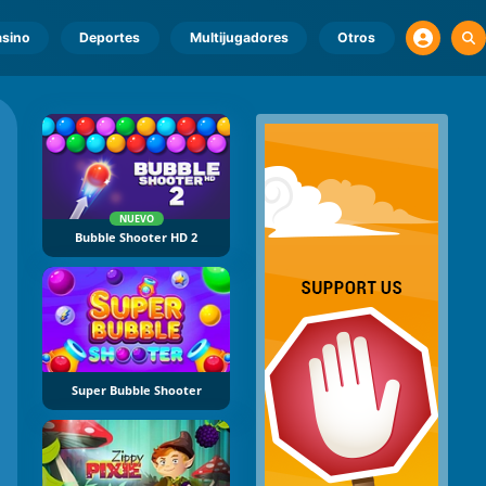
sino
Deportes
Multijugadores
Otros
NUEVO
Bubble Shooter HD 2
Super Bubble Shooter