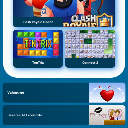
Clash Royale Online
TenTrix
Connect 2
Valentine
Besarse Al Escondite