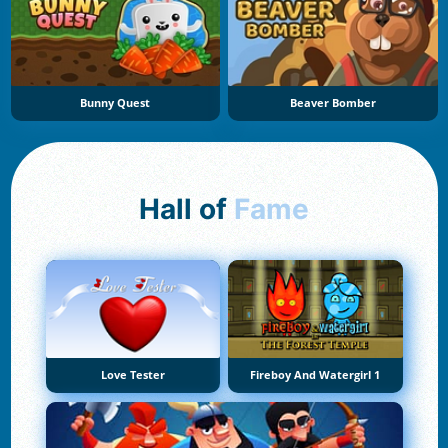
Bunny Quest
Beaver Bomber
Hall of
Fame
Love Tester
Fireboy And Watergirl 1