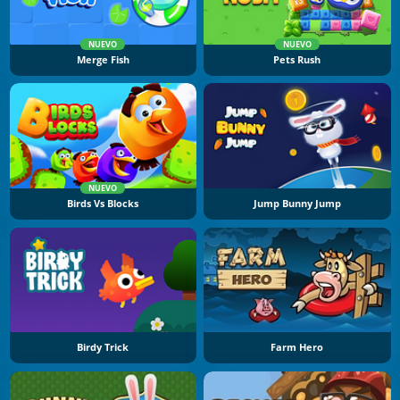
NUEVO
NUEVO
Merge Fish
Pets Rush
NUEVO
Birds Vs Blocks
Jump Bunny Jump
Birdy Trick
Farm Hero