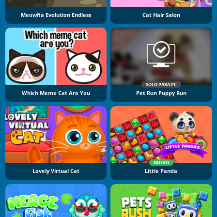
Meowfia Evolution Endless
Cat Hair Salon
SOLO PARA PC
Which Meme Cat Are You
Pet Run Puppy Run
NUEVO
Lovely Virtual Cat
Little Panda