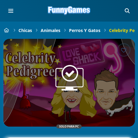
Chicas
Animales
Perros Y Gatos
Celebrity Ped
SOLO PARA PC