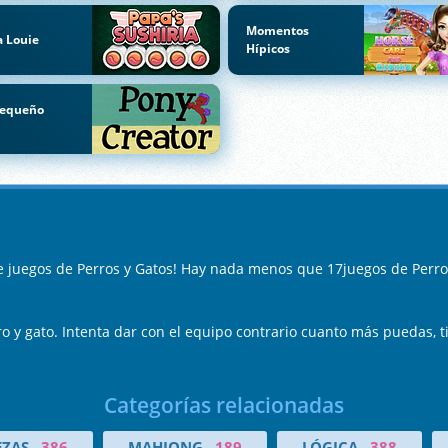
Momentos
 Louie
Hípicos
Pequeño
i
e juegos de Perros y Gatos! Hay nada menos que 17juegos de Perro
o y gato. Intenta dar con el equipo contrario cuanto más puedas, ti
Categorías relacionadas
ZAS
386
MAHJONG
189
LÓGICA
388