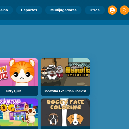
sino
Deportes
Multijugadores
Otros
Kitty Quiz
Meowfia Evolution Endless