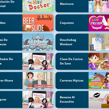
lación De
Manicura
ital
-Man
Coqueteo
os De
Douchebag
ecas
Workout
ñador De
Clase De Cocina
a
De Sara
ar Ahora
Carreras Hípicas
Besarse Al
pras
Escondite