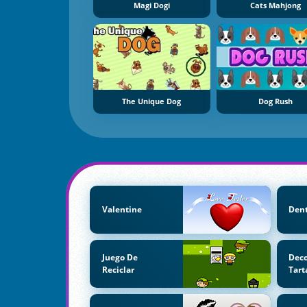
Magi Dogi
Cats Mahjong
The Unique Dog
Dog Rush
Valentine
Dent
Juego De
Dec
Reciclar
Tart