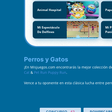
Animal Hospital
Papa
Mi Espectáculo
Mi 
De Delfines
Pon
Perros y Gatos
¡En Misjuegos.com encontrarás la mejor colección d
Cat
&
Pet Run Puppy Run
.
Vence a tu oponente en esta clásica lucha entre perr
CONCURSO
42
ROMPECABE