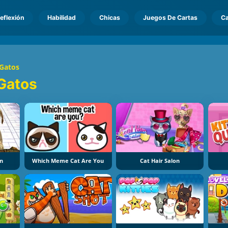
eflexión
Habilidad
Chicas
Juegos De Cartas
Ca
 Gatos
Gatos
n
Which Meme Cat Are You
Cat Hair Salon