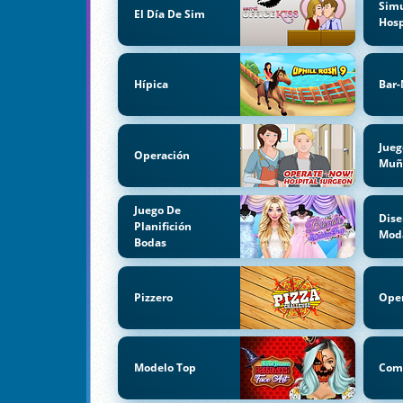
Simu
El Día De Sim
Hosp
Hípica
Bar
Jueg
Operación
Muñ
Juego De
Dise
Planifición
Mod
Bodas
Pizzero
Oper
Modelo Top
Com