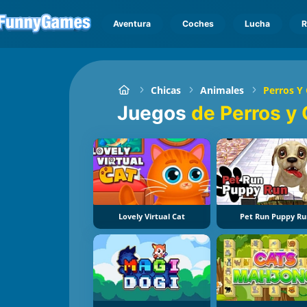
Aventura
Coches
Lucha
R
Chicas
Animales
Perros Y
Juegos
de Perros y 
Lovely Virtual Cat
Pet Run Puppy Ru