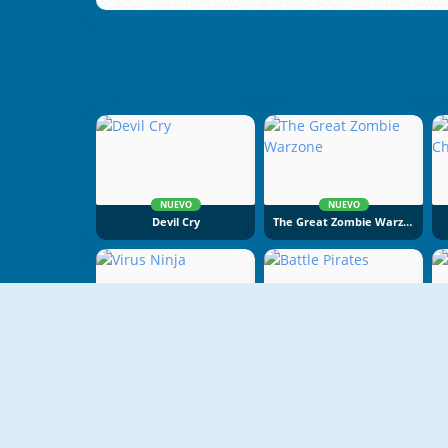
NUEVO
NUEVO
Devil Cry
The Great Zombie Warzone
Virus Ninja
Battle Pirates