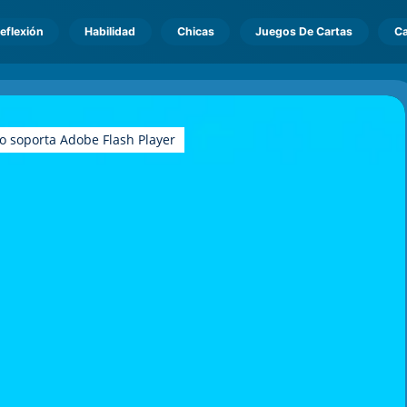
eflexión
Habilidad
Chicas
Juegos De Cartas
Ca
o soporta Adobe Flash Player