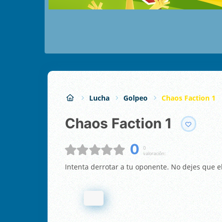
Lucha
Golpeo
Chaos Faction 1
Chaos Faction 1
0
0
valoración:
Intenta derrotar a tu oponente. No dejes que e