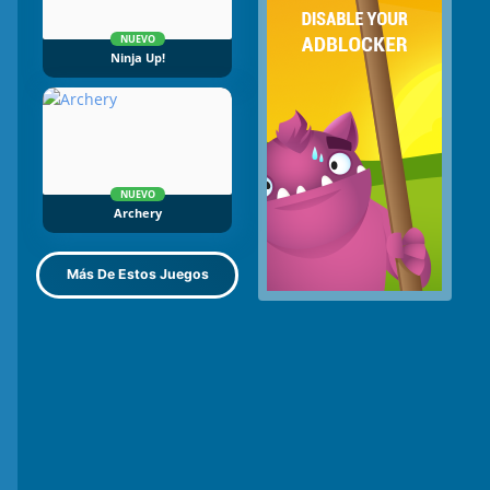
NUEVO
Ninja Up!
NUEVO
Archery
Más De Estos Juegos