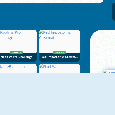
NUEVO
NUEVO
Noob Vs Pro Challenge
Red Impostor Vs Crewmate
KnifeBlades.io
Pixel War