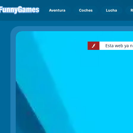
Aventura
Coches
Lucha
R
Esta web ya n