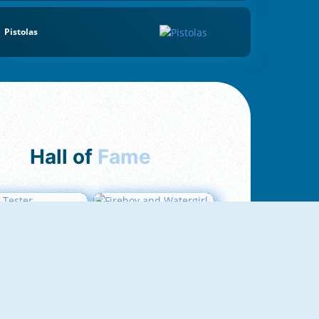
Pistolas
Hall of
Fame
Love Tester
Fireboy And Watergirl 1