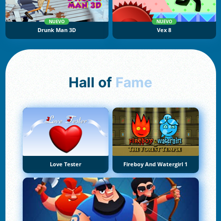
NUEVO
NUEVO
Drunk Man 3D
Vex 8
Hall of
Fame
Love Tester
Fireboy And Watergirl 1