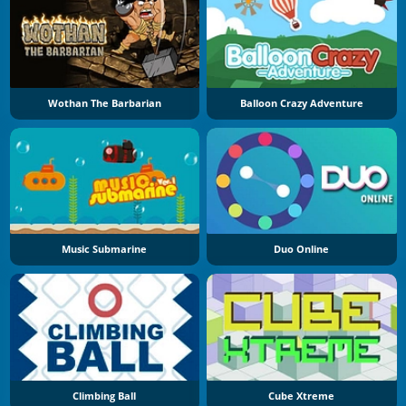
Wothan The Barbarian
Balloon Crazy Adventure
Music Submarine
Duo Online
Climbing Ball
Cube Xtreme