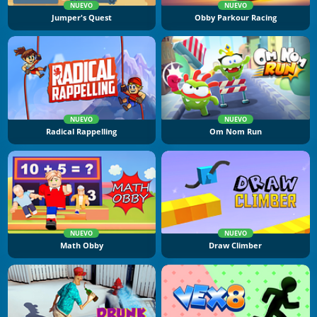
NUEVO
NUEVO
Jumper's Quest
Obby Parkour Racing
NUEVO
NUEVO
Radical Rappelling
Om Nom Run
NUEVO
NUEVO
Math Obby
Draw Climber