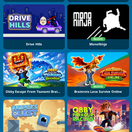
NUEVO
Drive Hills
MonoNinja
NUEVO
NUEVO
Obby Escape From Tsunami Brainrot
Brainrots Lava Survive Online