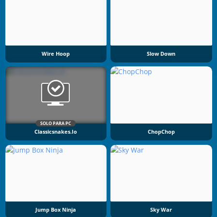
Wire Hoop
Slow Down
SOLO PARA PC
Classicsnakes.io
ChopChop
Jump Box Ninja
Sky War