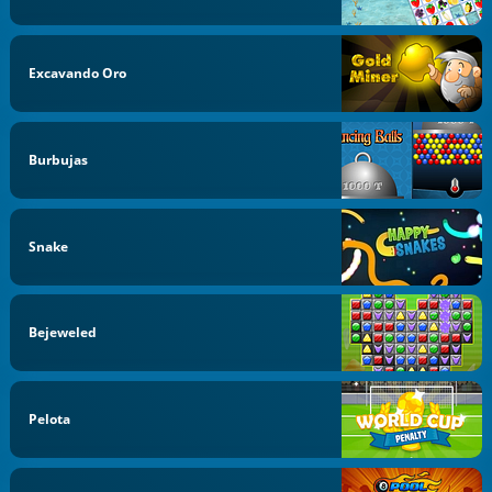
Excavando Oro
Burbujas
Snake
Bejeweled
Pelota