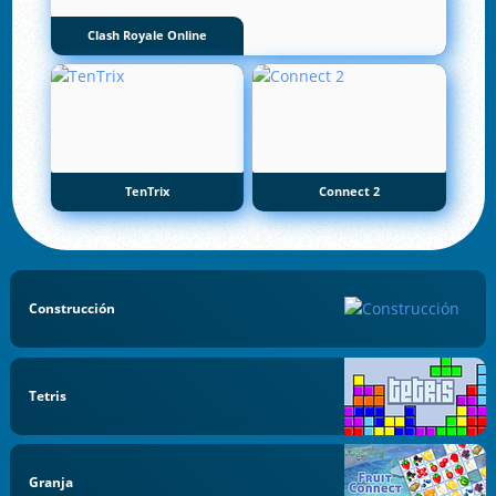
Clash Royale Online
TenTrix
Connect 2
Construcción
Tetris
Granja